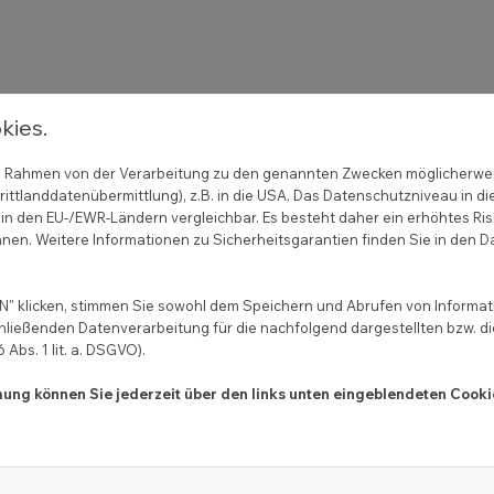
kies.
 im Rahmen von der Verarbeitung zu den genannten Zwecken möglicherwe
ittlanddatenübermittlung), z.B. in die USA. Das Datenschutzniveau in di
in den EU-/EWR-Ländern vergleichbar. Es besteht daher ein erhöhtes Ris
nen. Weitere Informationen zu Sicherheitsgarantien finden Sie in den D
erfahren im Sinne des § 36 VSBG teilnehmen. Die Nutzung ein
r ordentlicher Gerichte dar.
" klicken, stimmen Sie sowohl dem Speichern und Abrufen von Informati
hließenden Datenverarbeitung für die nachfolgend dargestellten bzw. d
eise
Abs. 1 lit. a. DSGVO).
 soweit nicht abweichend angegeben – urheberrechtlich ges
mmung können Sie jederzeit über den links unten eingeblendeten Cooki
 gekennzeichnet oder unten aufgeführt, soweit sie nicht sel
nur im Rahmen der jeweiligen Lizenz der Urheber möglich.