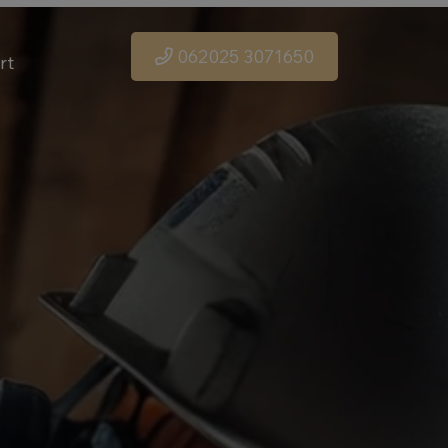
062025 3071650
rt